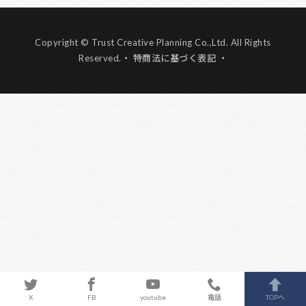
Copyright © Trust Creative Planning Co.,Ltd. All Rights
Reserved.
・ 特商法に基づく表記 ・
X
FB
youtube
電話
TOPへ