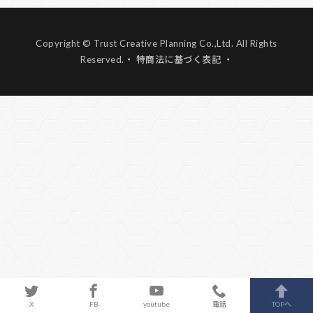
Copyright © Trust Creative Planning Co.,Ltd. All Rights
Reserved.
・ 特商法に基づく表記 ・
X
FB
youtube
電話
TOPへ