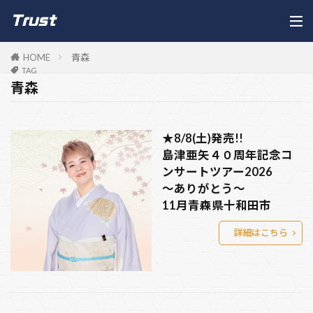
HOME
青森
TAG
青森
★8/8(土)発売!!
島津亜矢４０周年記念コ
ンサートツアー2026
～ありがとう～
11月青森県十和田市
詳細はこちら