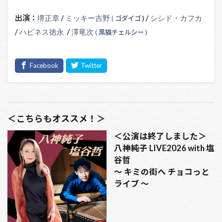
出演：
堺正章
/
ミッキー吉野
/
シシド・カ
フ
カ
( ゴダイゴ
)
/
ハピネス徳永
/
澤竜次
( 黒猫チェルシー )
＜こちらもオススメ！＞
＜公演は終了しました＞
八神純子 LIVE2026 with 塩
谷哲
～ キミの街へ チョコっと
ライブ ～